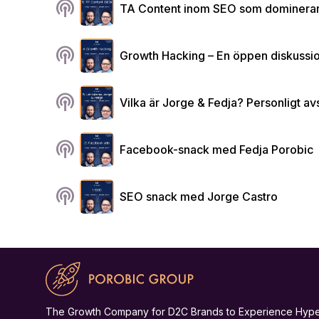
podcasts
TA Content inom SEO som dominera
podcasts
Growth Hacking – En öppen diskussio
podcasts
Vilka är Jorge & Fedja? Personligt avs
podcasts
Facebook-snack med Fedja Porobic
podcasts
SEO snack med Jorge Castro
The Growth Company for D2C Brands to Experience Hyp