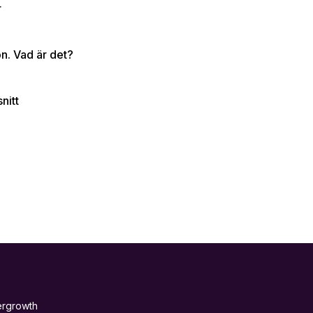
r
n. Vad är det?
nitt
ergrowth