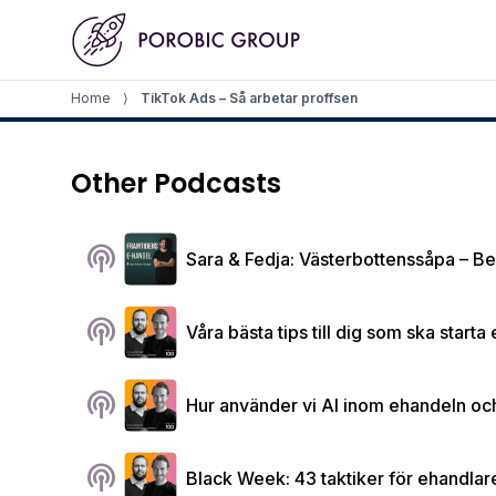
Home
Home
⟩
TikTok Ads – Så arbetar proffsen
Other Podcasts
podcasts
Sara & Fedja: Västerbottenssåpa – Be
podcasts
Våra bästa tips till dig som ska start
podcasts
Hur använder vi AI inom ehandeln och 
podcasts
Black Week: 43 taktiker för ehandlare