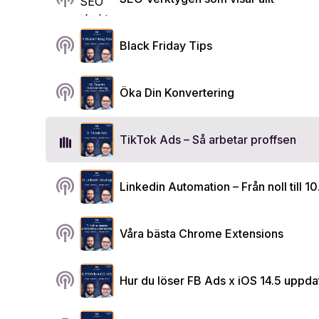
podcasts
Black Friday Tips
podcasts
Öka Din Konvertering
TikTok Ads – Så arbetar proffsen
podcasts
Linkedin Automation – Från noll till 1
podcasts
Våra bästa Chrome Extensions
podcasts
Hur du löser FB Ads x iOS 14.5 uppda